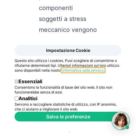
componenti
soggetti a stress
meccanico vengono
gestiti con
Impostazione Cookie
assemblaggi PTH.
Questo sito utilizza i cookies. Puoi scegliere di consentirne o
Questa integrazione
rifiutarne determinati tipi. Ulteriori informazioni sul loro utilizzo
sono disponibili nella nostra
informativa sulla privacy
.
richiede una visione
Essenziali
progettuale matura
Consentono la funzionalità di base del sito web. Il sito non
funzionerebbe senza di essi.
e una capacità
Analitici
Servono a raccogliere statistiche di utilizzo, con IP anonimo,
produttiva che
che ci aiutano a migliorare il sito web.
sappia gestire
Salva le preferenze
entrambi i processi