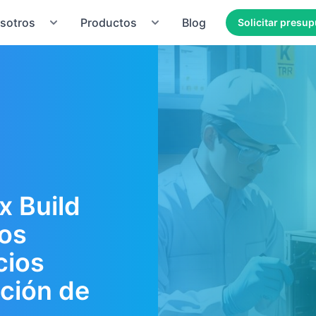
sotros
Productos
Blog
Solicitar presu
x Build
sos
cios
ación de