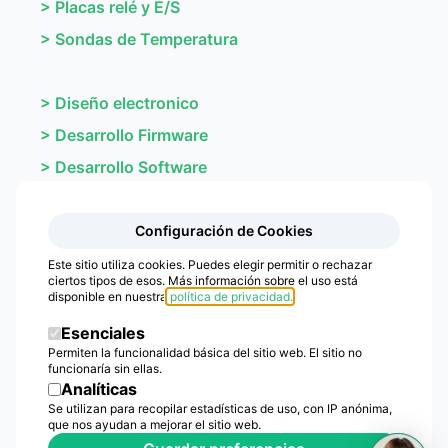
>
Placas relé y E/S
>
Sondas de Temperatura
>
Diseño electronico
>
Desarrollo Firmware
>
Desarrollo Software
>
Diseña con CTA
>
Producción electrónica
Configuración de Cookies
>
Conformal Coating
Este sitio utiliza cookies. Puedes elegir permitir o rechazar
ciertos tipos de esos. Más información sobre el uso está
disponible en nuestra
política de privacidad
.
Esenciales
Permiten la funcionalidad básica del sitio web. El sitio no
funcionaría sin ellas.
Analíticas
Se utilizan para recopilar estadísticas de uso, con IP anónima,
que nos ayudan a mejorar el sitio web.
CTA Electronics Srl
•
Italian Excellence in Industrial